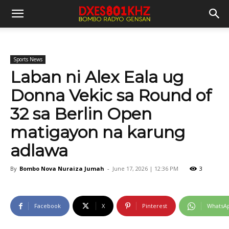
Sports News
Laban ni Alex Eala ug
Donna Vekic sa Round of
32 sa Berlin Open
matigayon na karung
adlawa
By
Bombo Nova Nuraiza Jumah
-
June 17, 2026 | 12:36 PM
3
Facebook
X
Pinterest
WhatsA