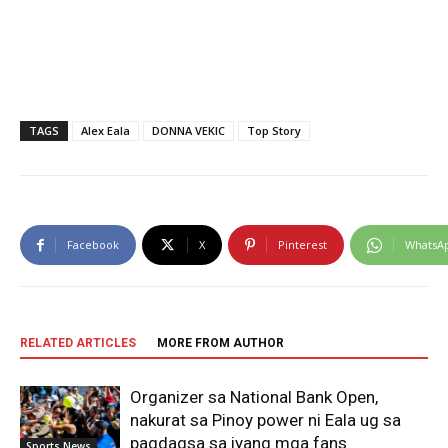
TAGS
Alex Eala
DONNA VEKIC
Top Story
Facebook
X
Pinterest
WhatsA
RELATED ARTICLES
MORE FROM AUTHOR
Organizer sa National Bank Open,
nakurat sa Pinoy power ni Eala ug sa
pagdagsa sa iyang mga fans
Sports News