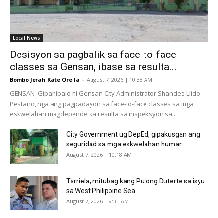
Local News
Desisyon sa pagbalik sa face-to-face
classes sa Gensan, ibase sa resulta...
Bombo Jerah Kate Orella
-
August 7, 2026 | 10:38 AM
GENSAN- Gipahibalo ni Gensan City Administrator Shandee Llido
Pestaño, nga ang pagpadayon sa face-to-face classes sa mga
eskwelahan magdepende sa resulta sa inspeksyon sa...
City Government ug DepEd, gipakusgan ang
seguridad sa mga eskwelahan human...
August 7, 2026 | 10:18 AM
Tarriela, mitubag kang Pulong Duterte sa isyu
sa West Philippine Sea
August 7, 2026 | 9:31 AM