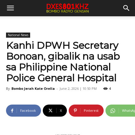
National News
Kanhi DPWH Secretary
Bonoan, gibalik na usab
sa Philippine National
Police General Hospital
By
Bombo Jerah Kate Orella
-
June 2, 2026 | 10:50 PM
4
Facebook
X
Pinterest
WhatsA