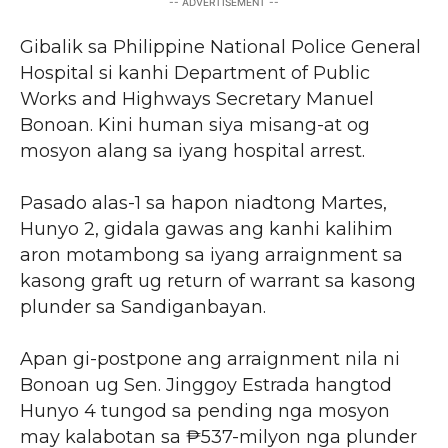
-- ADVERTISEMENT --
Gibalik sa Philippine National Police General
Hospital si kanhi Department of Public
Works and Highways Secretary Manuel
Bonoan. Kini human siya misang-at og
mosyon alang sa iyang hospital arrest.
Pasado alas-1 sa hapon niadtong Martes,
Hunyo 2, gidala gawas ang kanhi kalihim
aron motambong sa iyang arraignment sa
kasong graft ug return of warrant sa kasong
plunder sa Sandiganbayan.
Apan gi-postpone ang arraignment nila ni
Bonoan ug Sen. Jinggoy Estrada hangtod
Hunyo 4 tungod sa pending nga mosyon
may kalabotan sa ₱537-milyon nga plunder