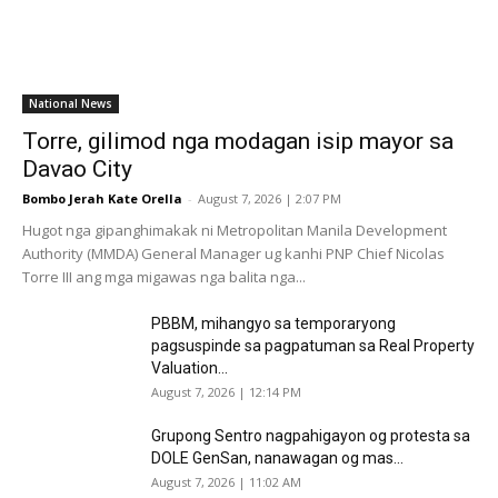
National News
Torre, gilimod nga modagan isip mayor sa
Davao City
Bombo Jerah Kate Orella
-
August 7, 2026 | 2:07 PM
Hugot nga gipanghimakak ni Metropolitan Manila Development
Authority (MMDA) General Manager ug kanhi PNP Chief Nicolas
Torre III ang mga migawas nga balita nga...
PBBM, mihangyo sa temporaryong
pagsuspinde sa pagpatuman sa Real Property
Valuation...
August 7, 2026 | 12:14 PM
Grupong Sentro nagpahigayon og protesta sa
DOLE GenSan, nanawagan og mas...
August 7, 2026 | 11:02 AM