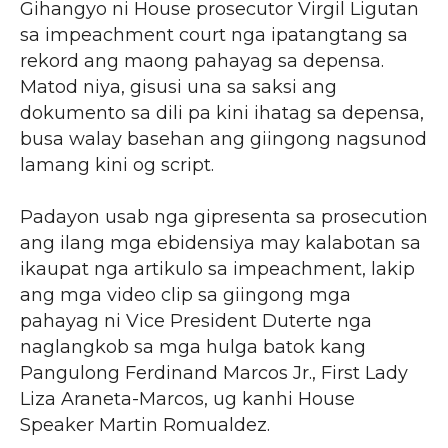
Gihangyo ni House prosecutor Virgil Ligutan
sa impeachment court nga ipatangtang sa
rekord ang maong pahayag sa depensa.
Matod niya, gisusi una sa saksi ang
dokumento sa dili pa kini ihatag sa depensa,
busa walay basehan ang giingong nagsunod
lamang kini og script.
Padayon usab nga gipresenta sa prosecution
ang ilang mga ebidensiya may kalabotan sa
ikaupat nga artikulo sa impeachment, lakip
ang mga video clip sa giingong mga
pahayag ni Vice President Duterte nga
naglangkob sa mga hulga batok kang
Pangulong Ferdinand Marcos Jr., First Lady
Liza Araneta-Marcos, ug kanhi House
Speaker Martin Romualdez.