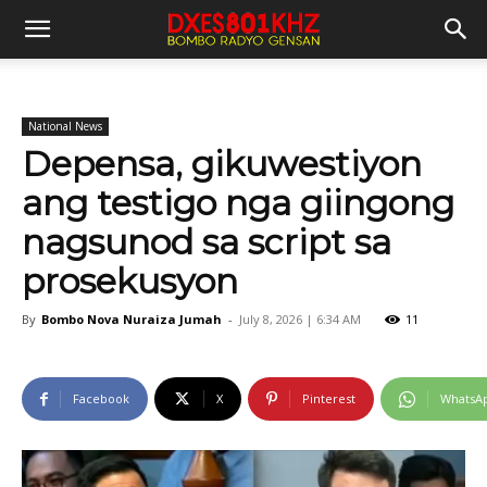
National News
Depensa, gikuwestiyon
ang testigo nga giingong
nagsunod sa script sa
prosekusyon
By
Bombo Nova Nuraiza Jumah
-
July 8, 2026 | 6:34 AM
11
Facebook
X
Pinterest
WhatsA