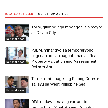
RELATED ARTICLES
MORE FROM AUTHOR
Torre, gilimod nga modagan isip mayor
sa Davao City
National News
PBBM, mihangyo sa temporaryong
pagsuspinde sa pagpatuman sa Real
Property Valuation and Assessment
National News
Reform Act
Tarriela, mitubag kang Pulong Duterte
sa isyu sa West Philippine Sea
National News
DFA, nadawat na ang extradition
request sa US batok kang Quiboloy