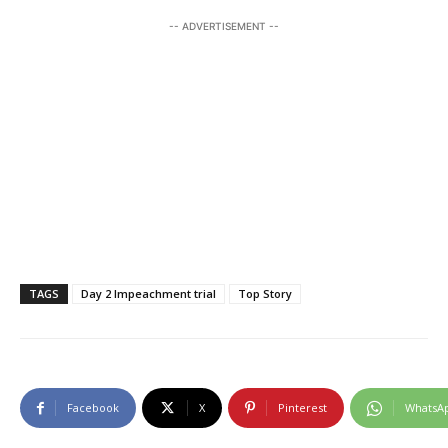
-- ADVERTISEMENT --
TAGS
Day 2 Impeachment trial
Top Story
Facebook
X
Pinterest
WhatsA