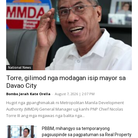
National News
Torre, gilimod nga modagan isip mayor sa
Davao City
Bombo Jerah Kate Orella
-
August 7, 2026 | 2:07 PM
Hugot nga gipanghimakak ni Metropolitan Manila Development
Authority (MMDA) General Manager ug kanhi PNP Chief Nicolas
Torre III ang mga migawas nga balita nga...
PBBM, mihangyo sa temporaryong
pagsuspinde sa pagpatuman sa Real Property