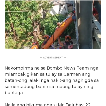
-- ADVERTISEMENT --
Nakompirma na sa Bombo News Team nga
miambak gikan sa tulay sa Carmen ang
batan-ong lalaki nga nakit-ang naghigda sa
sementadong bahin sa maong tulay ning
buntaga.
Naila ang biktima nga si Mr. Dalubay, 22