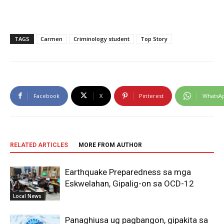
TAGS
Carmen
Criminology student
Top Story
Facebook
X
Pinterest
WhatsA
RELATED ARTICLES
MORE FROM AUTHOR
Earthquake Preparedness sa mga
Eskwelahan, Gipalig-on sa OCD-12
Local News
Panaghiusa ug pagbangon, gipakita sa