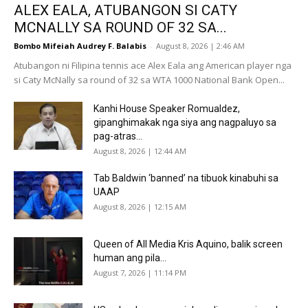
ALEX EALA, ATUBANGON SI CATY
MCNALLY SA ROUND OF 32 SA...
Bombo Mifeiah Audrey F. Balabis
-
August 8, 2026 | 2:46 AM
Atubangon ni Filipina tennis ace Alex Eala ang American player nga
si Caty McNally sa round of 32 sa WTA 1000 National Bank Open...
Kanhi House Speaker Romualdez,
gipanghimakak nga siya ang nagpaluyo sa
pag-atras...
August 8, 2026 | 12:44 AM
Tab Baldwin ‘banned’ na tibuok kinabuhi sa
UAAP
August 8, 2026 | 12:15 AM
Queen of All Media Kris Aquino, balik screen
human ang pila...
August 7, 2026 | 11:14 PM