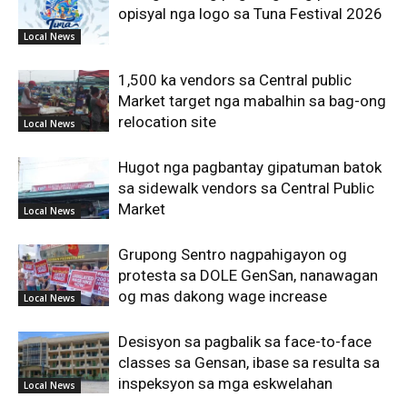
opisyal nga logo sa Tuna Festival 2026
Local News
1,500 ka vendors sa Central public
Market target nga mabalhin sa bag-ong
relocation site
Local News
Hugot nga pagbantay gipatuman batok
sa sidewalk vendors sa Central Public
Market
Local News
Grupong Sentro nagpahigayon og
protesta sa DOLE GenSan, nanawagan
og mas dakong wage increase
Local News
Desisyon sa pagbalik sa face-to-face
classes sa Gensan, ibase sa resulta sa
inspeksyon sa mga eskwelahan
Local News