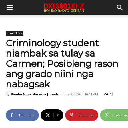
Local News
Criminology student
niambak sa tulay sa
Carmen; Posibleng rason
ang grado niini nga
nabagsak
By
Bombo Nova Nuraiza Jumah
-
June 2, 2026 | 10:11 AM
13
Facebook
X
Pinterest
WhatsA